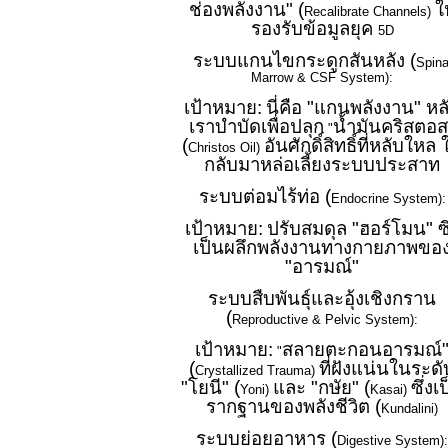
ช่องพลังงาน" (
ใ
Recalibrate Channels)
รองรับข้อมูลยุค
5D
ระบบแกนไขกระดูกสันหลัง (
Spina
Marrow & CSF System):
เป้าหมาย:
นี่คือ "แกนพลังงาน" หล
เราบำบัดเพื่อปลุก
น้ำมันคริสตอส
"
(
อันศักดิ์สิทธิ์ที่หลับใหล 
Christos Oil)
กลับมาหล่อเลี้ยงระบบประสาท
ระบบต่อมไร้ท่อ (
Endocrine System):
เป้าหมาย:
ปรับสมดุล "ฮอร์โมน" ซึ
เป็นผลึกพลังงานทางกายภาพขอ
"อารมณ์"
ระบบสืบพันธุ์และอุ้งเชิงกราน
(
Reproductive & Pelvic System):
เป้าหมาย:
สลายตะกอนอารมณ์
"
(
ที่ฝังแน่นในระดั
Crystallized Trauma)
"โยนี" (
และ "กษัย" (
ซึ่งเ
Yoni)
Kasai)
รากฐานของพลังชีวิต (
Kundalini)
ระบบย่อยอาหาร (
Digestive System):