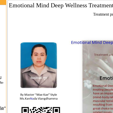
Emotional Mind Deep Wellness Treatment
Treatment p
บ
fe-
ัด"