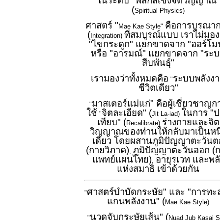
ในระดับ "ฟิสิกส์เชิงจิตวิญญาณ"
(
Spiritual Physics)
ศาสตร์ "
คือการบูรณา
Mae Kae Style"
(
ที่สมบูรณ์แบบ เราไม่มอง
Integration)
"ไขกระดูก" แยกขาดจาก "ฮอร์โม
หรือ "อารมณ์" แยกขาดจาก "ระ
สืบพันธุ์"
เรามองว่าทั้งหมดคือ
ระบบพลังง
"
ชีวิตเดียว"
มาสเตอร์แม่แก่" คือผู้เชี่ยวชาญก
"
ใช้
จิตละเอียด" (
ในการ "ป
"
Jit La-iad)
เทียบ" (
ร่างกายและจิต
Recalibrate)
วิญญาณของท่านให้กลับมาเป็นหนึ
เดียว โดยผสานภูมิปัญญาตะวันต
(กายวิภาค)
ภูมิปัญญาตะวันออก (
,
แพทย์แผนไทย)
อายุรเวท และพลั
,
แห่งสมาธิ เข้าด้วยกัน
ศาสตร์บำบัดกระษัย" และ "การทะ
"
แกนพลังงาน" (
Mae Kae Style)
นวดจับกระษัยเส้น" (
"
Nuad Jub Kasai S