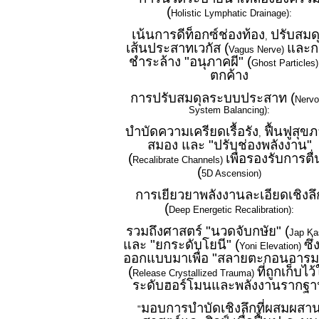
(
Holistic Lymphatic Drainage):
เน้นการดีท็อกซ์ช่องท้อง
ปรับสมด
,
เส้นประสาทเวกัส (
และก
Vagus Nerve)
ชำระล้าง "อนุภาคผี" (
Ghost Particles
ตกค้าง
การปรับสมดุลระบบประสาท (
Nervo
System Balancing):
บำบัดความเครียดเรื้อรัง
ฟื้นฟูสุข
,
สมอง และ "ปรับช่องพลังงาน"
(
เพื่อรองรับการตื่น
Recalibrate Channels)
(
5D Ascension)
การเยียวยาพลังงานละเอียดเชิงลึ
(
Deep Energetic Recalibration):
รวมถึงศาสตร์ "นวดจับกษัย" (
Jap Ka
และ "ยกระดับโยนี" (
ซึ่
Yoni Elevation)
ออกแบบมาเพื่อ "สลายตะกอนอารม
(
ที่ถูกเก็บไว
Release Crystallized Trauma)
ระดับฮอร์โมนและพลังงานรากฐ
มอบการบำบัดเชิงลึกที่ผสมผสา
"