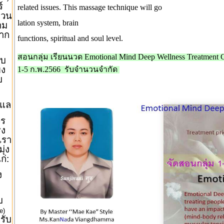
์
related issues. This massage technique will go
งวน
lation system, brain
าม
จาก
functions, spiritual and soul level.
สอนกลุ่ม เรียนนวด Emotional Mind Deep Wellness Treatment C
ับ
ยง
1-5 ก.พ.2566 รับจำนวนจำกัด
บ
ูแล
วร
ิง
เรา
ุ่ง
ก่:
ง
บ
e)
รับ