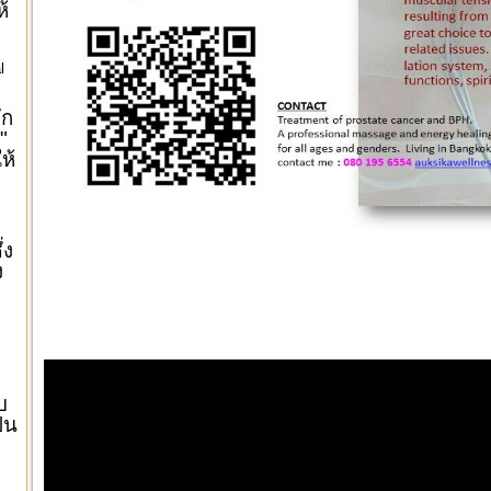
ห้
l
ัก
"
ให้
่ง
ง
"
บ
ป็น