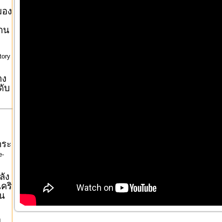
มอง
งาน
tory
าง
ดับ
กระ
e-
ลัง
คริ
วน
ม