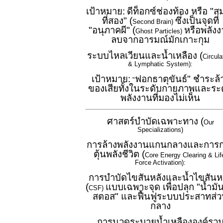
เป้าหมาย:
ดีท็อกซ์ช่องท้อง หรือ "ส
ที่สอง" (
ซึ่งเป็นจุดที่
Second Brain)
"อนุภาคผี" (
หรือพลัง
Ghost Particles)
ลบจากอารมณ์มักเกาะกุม
ระบบไหลเวียนและน้ำเหลือง (
Circula
& Lymphatic System):
เป้าหมาย:
ฟอกธาตุขันธ์" ชำระล้
"
ของเสียทั้งในระดับกายภาพและระ
พลังงานที่มองไม่เห็น
ศาสตร์บำบัดเฉพาะทาง (
Our
Specializations)
การล้างพลังงานแกนกลางและการ
ตุ้นพลังชีวิต (
Core Energy Clearing & Lif
Force Activation):
การบำบัดไขสันหลังและน้ำไขสันห
(
แบบเฉพาะจุด เพื่อปลุก "น้ำมัน
CSF)
สตอส" และฟื้นฟูระบบประสาทส่
กลาง
การนวดระบายน้ำเหลืององค์รว