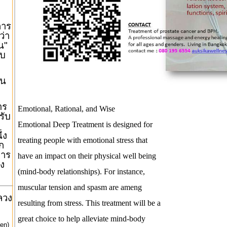
การ
ว่า
น"
บบ
าน
าร
Emotional, Rational, and Wise
รับ
Emotional Deep Treatment is designed for
่ง
treating people with emotional stress that
ก
การ
have an impact on their physical well being
ง
(mind-body relationships). For instance,
muscular tension and spasm are ameng
ลวง
resulting from stress. This treatment will be a
great choice to help alleviate mind-body
en)