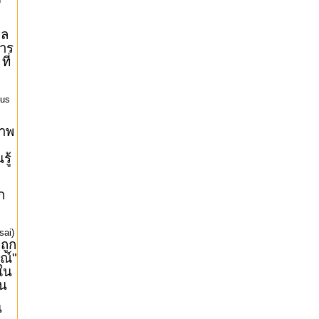
ุล
าร
ที่
)
us
ภาพ
รู้
ก
sai)
งถูก
ณ์"
้ใน
าน
น