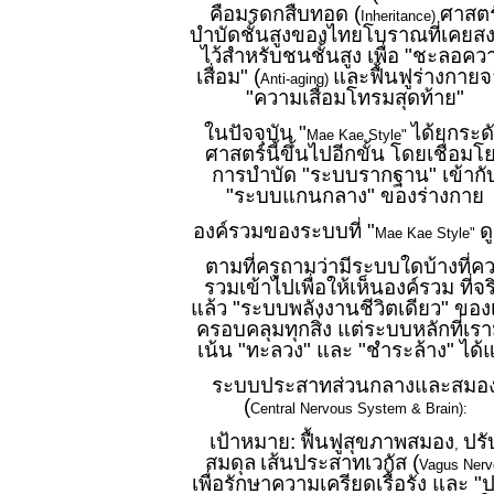
คือมรดกสืบทอด (
ศาสตร
Inheritance)
บำบัดชั้นสูงของไทยโบราณที่เคยส
ไว้สำหรับชนชั้นสูง เพื่อ "ชะลอคว
เสื่อม" (
และฟื้นฟูร่างกาย
Anti-aging)
"ความเสื่อมโทรมสุดท้าย"
ในปัจจุบัน "
ได้ยกระด
Mae Kae Style"
ศาสตร์นี้ขึ้นไปอีกขั้น โดยเชื่อมโ
การบำบัด "ระบบรากฐาน" เข้ากั
"ระบบแกนกลาง" ของร่างกาย
องค์รวมของระบบที่ "
ด
Mae Kae Style"
ตามที่ครูถามว่ามีระบบใดบ้างที่ค
รวมเข้าไปเพื่อให้เห็นองค์รวม ที่จร
แล้ว "ระบบพลังงานชีวิตเดียว" ของ
ครอบคลุมทุกสิ่ง แต่ระบบหลักที่เราม
เน้น "ทะลวง" และ "ชำระล้าง" ได้แ
ระบบประสาทส่วนกลางและสมอ
(
Central Nervous System & Brain):
เป้าหมาย:
ฟื้นฟูสุขภาพสมอง
ปรั
,
สมดุล
เส้นประสาทเวกัส (
Vagus Nerv
เพื่อรักษาความเครียดเรื้อรัง และ "ป