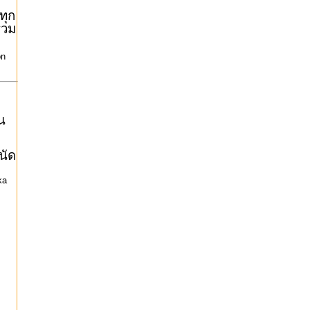
ทุก
(รวม
ะ
on
น
นัด
ka