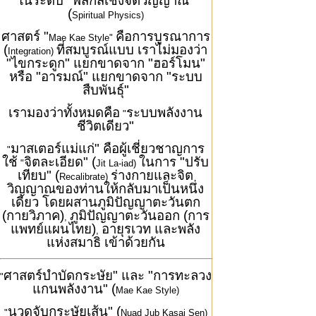
ในระดับ "ฟิสิกส์เชิงจิตวิญญาณ"
(
Spiritual Physics)
ศาสตร์ "
คือการบูรณาการ
Mae Kae Style"
(
ที่สมบูรณ์แบบ เราไม่มองว่า
Integration)
"ไขกระดูก" แยกขาดจาก "ฮอร์โมน"
หรือ "อารมณ์" แยกขาดจาก "ระบบ
สืบพันธุ์"
เรามองว่าทั้งหมดคือ
ระบบพลังงาน
"
ชีวิตเดียว"
มาสเตอร์แม่แก่" คือผู้เชี่ยวชาญการ
"
ใช้
จิตละเอียด" (
ในการ "ปรับ
"
Jit La-iad)
เทียบ" (
ร่างกายและจิต
Recalibrate)
วิญญาณของท่านให้กลับมาเป็นหนึ่ง
เดียว โดยผสานภูมิปัญญาตะวันตก
(กายวิภาค)
ภูมิปัญญาตะวันออก (การ
,
แพทย์แผนไทย)
อายุรเวท และพลัง
,
แห่งสมาธิ เข้าด้วยกัน
ศาสตร์บำบัดกระษัย" และ "การทะลวง
"
แกนพลังงาน" (
Mae Kae Style)
นวดจับกระษัยเส้น" (
"
Nuad Jub Kasai Sen)