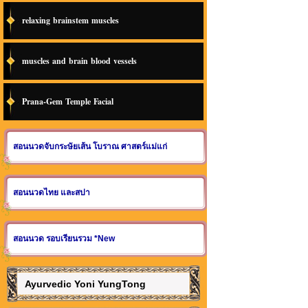
relaxing brainstem muscles
muscles and brain blood vessels
Prana-Gem Temple Facial
สอนนวดจับกระษัยเส้น โบราณ ศาสตร์แม่แก่
สอนนวดไทย และสปา
สอนนวด รอบเรียนรวม *New
Ayurvedic Yoni YungTong