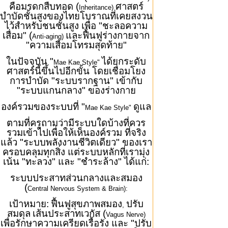
คือมรดกสืบทอด (
ศาสตร์
Inheritance)
บำบัดชั้นสูงของไทยโบราณที่เคยสงวน
ไว้สำหรับชนชั้นสูง เพื่อ "ชะลอความ
เสื่อม" (
และฟื้นฟูร่างกายจาก
Anti-aging)
"ความเสื่อมโทรมสุดท้าย"
ในปัจจุบัน "
ได้ยกระดับ
Mae Kae Style"
ศาสตร์นี้ขึ้นไปอีกขั้น โดยเชื่อมโยง
การบำบัด "ระบบรากฐาน" เข้ากับ
"ระบบแกนกลาง" ของร่างกาย
องค์รวมของระบบที่ "
ดูแล
Mae Kae Style"
ตามที่ครูถามว่ามีระบบใดบ้างที่ควร
รวมเข้าไปเพื่อให้เห็นองค์รวม ที่จริง
แล้ว "ระบบพลังงานชีวิตเดียว" ของเรา
ครอบคลุมทุกสิ่ง แต่ระบบหลักที่เรามุ่ง
เน้น "ทะลวง" และ "ชำระล้าง" ได้แก่:
ระบบประสาทส่วนกลางและสมอง
(
Central Nervous System & Brain):
เป้าหมาย:
ฟื้นฟูสุขภาพสมอง
ปรับ
,
สมดุล
เส้นประสาทเวกัส (
Vagus Nerve)
เพื่อรักษาความเครียดเรื้อรัง และ "ปรับ