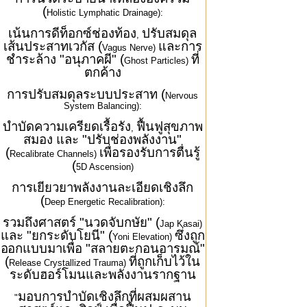
(
Holistic Lymphatic Drainage):
เน้นการดีท็อกซ์ช่องท้อง
ปรับสมดุล
,
เส้นประสาทเวกัส (
และการ
Vagus Nerve)
ชำระล้าง "อนุภาคผี" (
ที่
Ghost Particles)
ตกค้าง
การปรับสมดุลระบบประสาท (
Nervous
System Balancing):
บำบัดความเครียดเรื้อรัง
ฟื้นฟูสุขภาพ
,
สมอง และ "ปรับช่องพลังงาน"
(
เพื่อรองรับการตื่นรู้
Recalibrate Channels)
(
5D Ascension)
การเยียวยาพลังงานละเอียดเชิงลึก
(
Deep Energetic Recalibration):
รวมถึงศาสตร์ "นวดจับกษัย" (
Jap Kasai)
และ "ยกระดับโยนี" (
ซึ่งถูก
Yoni Elevation)
ออกแบบมาเพื่อ "สลายตะกอนอารมณ์"
(
ที่ถูกเก็บไว้ใน
Release Crystallized Trauma)
ระดับฮอร์โมนและพลังงานรากฐาน
มอบการบำบัดเชิงลึกที่ผสมผสาน
"