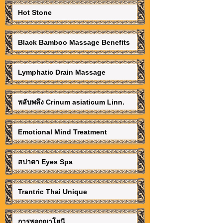
Hot Stone
Black Bamboo Massage Benefits
Lymphatic Drain Massage
พลับพลึง Crinum asiaticum Linn.
Emotional Mind Treatment
สปาตา Eyes Spa
Trantric Thai Unique
การพอกญาโยนี