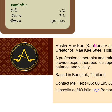
ชมหน้าอื่นๆ
วันนี้
572
เมื่อวาน
713
ทั้งหมด
2,870,138
Master Mae Kae (Kan
N
ada Via
Creator of "Mae Kae Style" Holi
A professional therapist and tra
provide expert therapeutic suppo
balance and vitality.
Based in Bangkok, Thailand
Contact Me: Tel: (+66) 80 195
https://lin.ee/dOJs0aI
👉
Perso