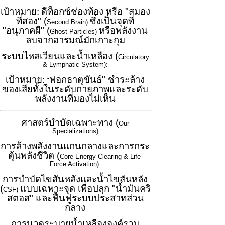
เป้าหมาย:
ดีท็อกซ์ช่องท้อง หรือ "สมอง
ที่สอง" (
ซึ่งเป็นจุดที่
Second Brain)
"อนุภาคผี" (
หรือพลังงาน
Ghost Particles)
ลบจากอารมณ์มักเกาะกุม
ระบบไหลเวียนและน้ำเหลือง (
Circulatory
& Lymphatic System):
เป้าหมาย:
ฟอกธาตุขันธ์" ชำระล้าง
"
ของเสียทั้งในระดับกายภาพและระดับ
พลังงานที่มองไม่เห็น
ศาสตร์บำบัดเฉพาะทาง (
Our
Specializations)
การล้างพลังงานแกนกลางและการกระ
ตุ้นพลังชีวิต (
Core Energy Clearing & Life-
Force Activation):
การบำบัดไขสันหลังและน้ำไขสันหลัง
(
แบบเฉพาะจุด เพื่อปลุก "น้ำมันคริ
CSF)
สตอส" และฟื้นฟูระบบประสาทส่วน
กลาง
การนวดระบายน้ำเหลืององค์รวม