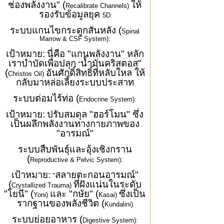
ช่องพลังงาน" (
ให้
Recalibrate Channels)
รองรับข้อมูลยุค
5D
ระบบแกนไขกระดูกสันหลัง (
Spinal
Marrow & CSF System):
เป้าหมาย:
นี่คือ "แกนพลังงาน" หลัก
เราบำบัดเพื่อปลุก
น้ำมันคริสตอส"
"
(
อันศักดิ์สิทธิ์ที่หลับใหล ให้
Christos Oil)
กลับมาหล่อเลี้ยงระบบประสาท
ระบบต่อมไร้ท่อ (
Endocrine System):
เป้าหมาย:
ปรับสมดุล "ฮอร์โมน" ซึ่ง
เป็นผลึกพลังงานทางกายภาพของ
"อารมณ์"
ระบบสืบพันธุ์และอุ้งเชิงกราน
(
Reproductive & Pelvic System):
เป้าหมาย:
สลายตะกอนอารมณ์"
"
(
ที่ฝังแน่นในระดับ
Crystallized Trauma)
"โยนี" (
และ "กษัย" (
ซึ่งเป็น
Yoni)
Kasai)
รากฐานของพลังชีวิต (
Kundalini)
ระบบย่อยอาหาร (
Digestive System):