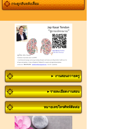
กระดูกสันหลังเสื่อม
► งานสอนถวายครู
►รายละเอียดงานสอน
หมายเลขโทรศัพท์ติดต่อ