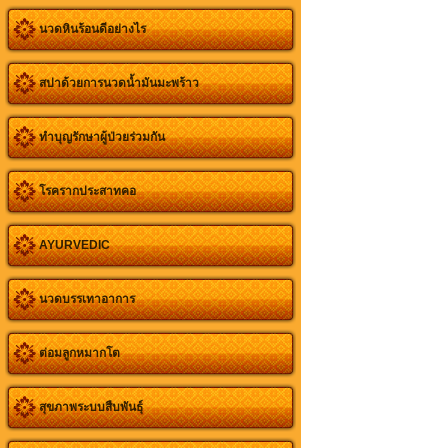
นวดหินร้อนดีอย่างไร
สปาด้วยการนวดน้ำมันมะพร้าว
ทำบุญรักษาผู้ป่วยร่วมกัน
โรครากประสาทคอ
AYURVEDIC
นวดบรรเทาอาการ
ต่อมลูกหมากโต
สุขภาพระบบสืบพันธุ์